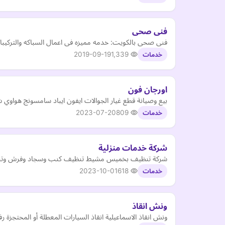
فنى صحى
فنى صحى بالكويت: خدمه مميزه فى اعمال السباكه والتركيبات- خدمه 24ساعه طوال الاسبوع- عروض مميزه للعملاء الحاليين والجدد- تسليك المجا
2019-09-19
1,339
خدمات
اورجان فون
بيع وصيانة قطع غيار الجوالات ايفون ايباد سامسونج هواوي 
2023-07-20
809
خدمات
شركة خدمات منزلية
شركة تنظيف بخميس مشيط تنظيف كنب وسجاد وفرش وتنظ
2023-10-01
618
خدمات
ونش انقاذ
ونش انقاذ الاسماعيلية انقاذ السيارات المعطلة أو المحتجزة 