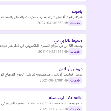
ياقوت
شركة ياقوت أفضل شركة تنظيف مكيفات بالدمام والمنطقة الش
2024-04-30
669
خدمات
وسيط BB بي بي
وسيط BB بي بي موقع التسوق الالكتروني في قطر عبر هواتف البلاكبيري
2011-11-22
1,552
خدمات
دروس أونلاين
دروس تعليمية أونلاين، متخصصة تفاعلية، تحوي المنهاج الوزار
2021-06-17
981
خدمات
Artsalla - آرت سلة
متجر ومنصة متخصصة بتقديم خدمات التصميم الجرافيكي وا
2021-11-02
879
خدمات