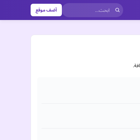
أضف موقع
فة.