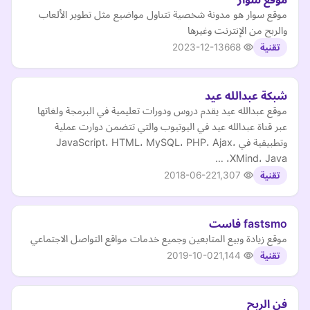
موقع سوار هو مدونة شخصية تتناول مواضيع مثل تطوير الألعاب
والربح من الإنترنت وغيرها
2023-12-13
668
تقنية
شبكة عبدالله عيد
موقع عبدالله عيد يقدم دروس ودورات تعليمية في البرمجة ولغاتها
عبر قناة عبدالله عيد في اليوتيوب والتي تتضمن دوارت عملية
وتطبيقية في JavaScript، HTML، MySQL، PHP، Ajax،
XMind، Java، …
2018-06-22
1,307
تقنية
fastsmo فاست
موقع زيادة وبيع المتابعين وجميع خدمات مواقع التواصل الاجتماعي
2019-10-02
1,144
تقنية
فن الربح