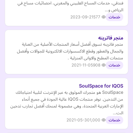
فندقي، خدمات المساج الفلبيني والمغربي، اخصائيات مساج في
الرياض و…
2023-09-21
577
خدمات
متجر فاترينه
متجر فاترينه تسوق أفضل أسعار المنتجات الأصلية من العناية
والجمال والعطور وقطع الاكسسوارات الالكترونية للجوالات وأفضل
منتجات المطبخ والاوانى المنزلية .
2021-11-05
908
خدمات
SoulSpace for IQOS
SoulSpace هو متجرك الموثوق به عبر الإنترنت لتلبية احتياجاتك
من التدخين. نوفر منتجات IQOS عالية الجودة في جميع أنحاء
الإمارات العربية المتحدة، وهي مضمونة لمنحك أفضل تجارب تدخين
الت…
2021-05-30
1,000
خدمات