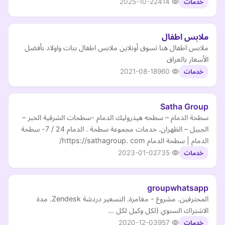
2025-10-22
414
خدمات
ملابس اطفال
ملابس اطفال هنا تسوق أونلاين ملابس اطفال بنات واولاد بأفضل
الأسعار بالعراق
2021-08-18
960
خدمات
Satha Group
سطحة الدمام – سطحه هيدروليك الدمام -سطحات الشرقية الخبر –
الجبيل – الظهران. خدمات مجموعة سطحة . الدمام 24 / 7- سطحة
الدمام | سطحة الدمام https://sathagroup. com/
2023-01-02
735
خدمات
groupwhatsapp
المحترفين. مشروع - مغامرة. التسعير دردشة Zendesk. مدة
الاشتراك السنوي (لكل وكيل لكل ...
2020-12-03
957
خدمات