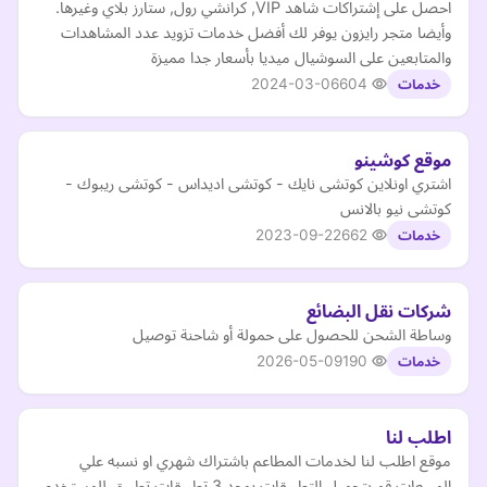
احصل على إشتراكات شاهد VIP, كرانشي رول, ستارز بلاي وغيرها.
وأيضا متجر رايزون يوفر لك أفضل خدمات تزويد عدد المشاهدات
والمتابعين على السوشيال ميديا بأسعار جدا مميزة
2024-03-06
604
خدمات
موقع كوشينو
اشتري اونلاين كوتشى نايك - كوتشى اديداس - كوتشى ريبوك -
كوتشى نيو بالانس
2023-09-22
662
خدمات
شركات نقل البضائع
وساطة الشحن للحصول على حمولة أو شاحنة توصيل
2026-05-09
190
خدمات
اطلب لنا
موقع اطلب لنا لخدمات المطاعم باشتراك شهري او نسبه علي
المبيعات قم بتحميل التطبيقات يوجد 3 تطبيقات تطبيق للمستخدم