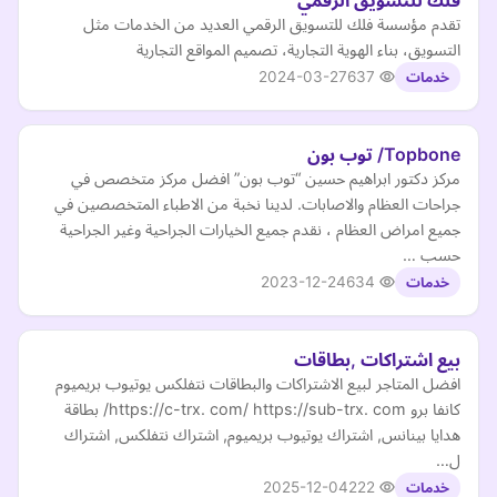
فلك للتسويق الرقمي
تقدم مؤسسة فلك للتسويق الرقمي العديد من الخدمات مثل
التسويق، بناء الهوية التجارية، تصميم المواقع التجارية
2024-03-27
637
خدمات
Topbone/ توب بون
مركز دكتور ابراهيم حسين “توب بون” افضل مركز متخصص في
جراحات العظام والاصابات. لدينا نخبة من الاطباء المتخصصين في
جميع امراض العظام ، نقدم جميع الخيارات الجراحية وغير الجراحية
حسب …
2023-12-24
634
خدمات
بيع اشتراكات ,بطاقات
افضل المتاجر لبيع الاشتراكات والبطاقات نتفلكس يوتيوب بريميوم
كانفا برو https://c-trx. com/ https://sub-trx. com/ بطاقة
هدايا بينانس, اشتراك يوتيوب بريميوم, اشتراك نتفلكس, اشتراك
ل…
2025-12-04
222
خدمات