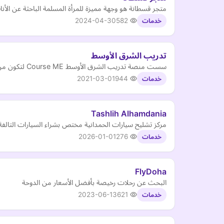
متجر قسطانة هو وجهة مميزة للمرأة المسلمة الباحثة عن ال
2024-04-30
582
خدمات
تدريب الشرق الأوسط
سست منصة تدريب الشرق الأوسط Course ME لتكون من أفضل المنصات في عالمنا العربي للتدريب الإلكتروني المسجل والمباشر.
2021-03-01
944
خدمات
Tashlih Alhamdania
مركز تشليح سيارات الحمدانية مختص بشراء السيارات التالفة 
2026-01-01
276
خدمات
FlyDoha
البحث عن رحلات رخيصة بأفضل الأسعار من الدوحة
2023-06-13
621
خدمات