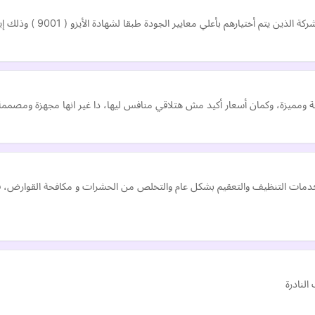
عايير الجودة طبقا لشهادة الأيزو ( 9001 ) وذلك إيمانا منا بالدور الهام للموارد البشرية للوصول…
رائعة ومميزة، وكمان أسعار أكيد مش هتلاقي منافس ليها، دا غير انها مجهزة ومصمم
خدمات التنظيف والتعقيم بشكل عام والتخلص من الحشرات و مكافحة القوارض، في 
لنادرة