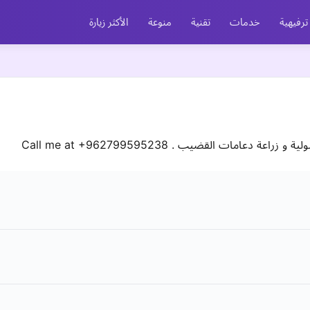
ترفيهية
خدمات
تقنية
منوعة
الأكثر زيارة
عامات القضيب . Call me at +962799595238