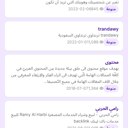
تعبر عن شخصيتك وهويتك التي تريد أن تكون
2023-02-06
845
منوعة
trandawy
trandawy ترنداوى ترنداوى السعودية
2022-01-01
1,089
منوعة
محتوى
يهدِف موقع محتوى الى خلق بيئة جديدة مِن المحتوي العربيّ في
كافّة المجالات الهامة الّتي تهدِف الى اثراء الفِكر والاِرتِقاء المعرِفي مِن
خِلال الاف المقالات الهامة في جميع التّصنيفا…
2018-07-07
1,364
منوعة
رامي الحربي
رامي الحربي - لبيع وشراء الخدمات المصغرة Ramy Al Harbi للبيع
خدمات باك لينك backlink