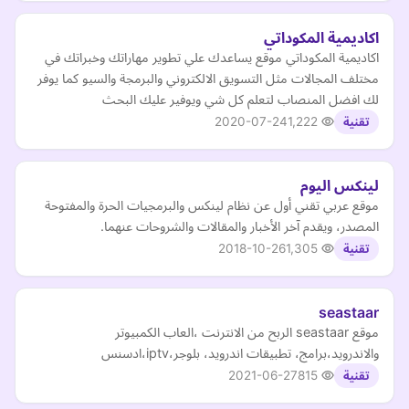
اكاديمية المكوداتي
اكاديمية المكوداتي موقع يساعدك علي تطوير مهاراتك وخبراتك في
مختلف المجالات مثل التسويق الالكتروني والبرمجة والسيو كما يوفر
لك افضل المنصاب لتعلم كل شي ويوفير عليك البحث
2020-07-24
1,222
تقنية
لينكس اليوم
موقع عربي تقني أول عن نظام لينكس والبرمجيات الحرة والمفتوحة
المصدر، ويقدم آخر الأخبار والمقالات والشروحات عنهما.
2018-10-26
1,305
تقنية
seastaar
موقع seastaar الربح من الانترنت ،العاب الكمبيوتر
والاندرويد،برامج، تطبيقات اندرويد، بلوجر،iptv،ادسنس
2021-06-27
815
تقنية