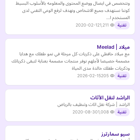
ونتخصص في ايصال ووضع المحتوى والمعلومه بالأسلوب البسيط
كوننا نستهدف جميع الاشخاص ونهدف لرفع الوعي التقني لدى
المستخدم ا…
2020-02-12
1,211
تقنية
ميلاد | Meelad
مع ميلاد حافظي على ذكريات كل مرحلة في نمو طفلك مع هدايا
مصممة خصيصا لأجلهم نوفر منتجات مصممة بعناية لتبقى ذكرياتك
وذكريات طفلك خالدة مدى الحياة
2026-02-15
205
تقنية
الراشد لنقل الأثاث
الراشد | شركة نقل اثاث وتنظيف بالرياض
2020-08-30
1,008
تقنية
سيو سمارترز