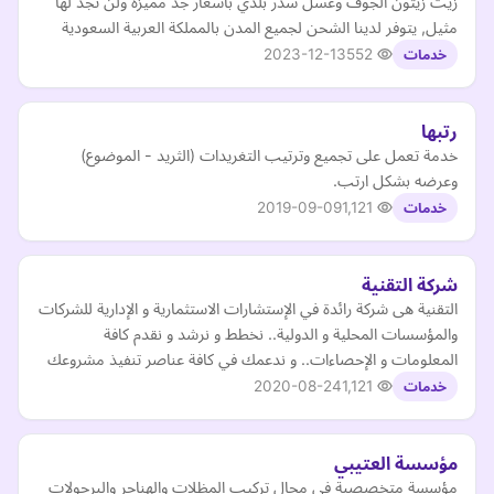
زيت زيتون الجوف وعسل سدر بلدي بأسعار جد مميزة ولن تجد لها
مثيل, يتوفر لدينا الشحن لجميع المدن بالمملكة العربية السعودية
2023-12-13
552
خدمات
رتبها
خدمة تعمل على تجميع وترتيب التغريدات (الثريد - الموضوع)
وعرضه بشكل ارتب.
2019-09-09
1,121
خدمات
شركة التقنية
التقنية هى شركة رائدة في الإستشارات الاستثمارية و الإدارية للشركات
والمؤسسات المحلية و الدولية.. نخطط و نرشد و نقدم كافة
المعلومات و الإحصاءات.. و ندعمك في كافة عناصر تنفيذ مشروعك
2020-08-24
1,121
خدمات
مؤسسة العتيبي
مؤسسة متخصصىة في مجال تركيب المظلات والهناجر والبرجولات