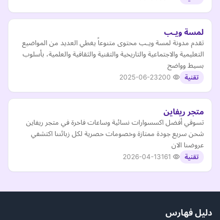
لمسة ويـب
تقدم مدونة لمسة ويـب محتوى متنوعاً يغطي العديد من المواضيع
التعليمية والاجتماعية والتاريخية والتقنية والثقافية والعلمية، بأسلوب
بسيط وواضح
2025-06-23
200
تقنية
متجر ريفاين
تسوقي أفضل اكسسوارات نسائية وساعات فاخرة في متجر ريفاين
شحن سريع جودة ممتازة وخصومات حصرية لكل زبائننا اكتشفي
عروضنا الان
2026-04-13
161
تقنية
دليل فهارس