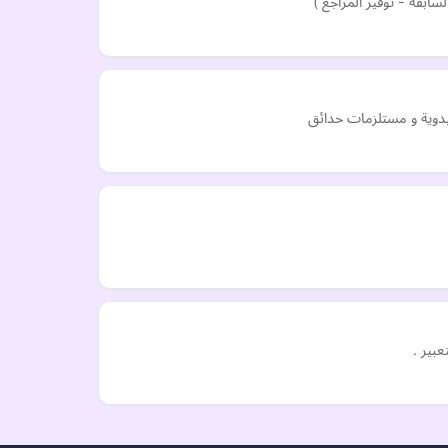
بقة - توفير المراجع )
يدوية و مستلزمات حدائق
بير .