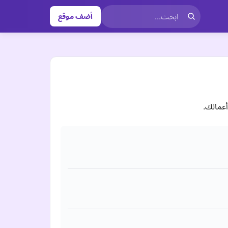
أضف موقع
أعمالك.