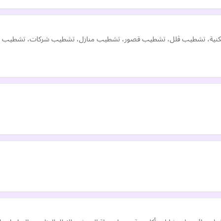
ات تشطيب شقق سكنية، تشطيب ڤلل، تشطيب قصور، تشطيب منازل، تشطيب شركات، تشطي