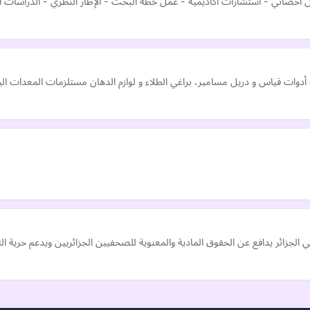
حصائي - استشارات أكاديمية - عمل خطة البحث - الإطار النظري - الدراسات السا
 أدوات قياس و دريل مسامير، براغي الطلاء و لوازم الدهان مستلزمات المعدات ال
لجزائر يدافع عن الحقوق المادية والمعنوية للصحفيين الجزائريين ويدعم حرية التع