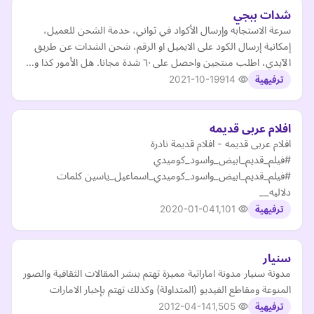
شدات ببجي
سرعة الاستجابه وإرسال الأكواد في ثواني، خدمة الشحن للعميل،
إمكانية إرسال الكود على الايميل او الرقم، شحن الشدات عن طريق
الآيدي، اطلب منتجين واحصل على ٦٠ شدة مجانا. هل الأمور كذا و…
2021-10-19
914
ترفيهية
افلام عربى قديمه
افلام عربى قديمه - افلام قديمة نادرة
#فيلم_قديم_ابيض_واسود_كوميدي
#فيلم_قديم_ابيض_واسود_كوميدي_اسماعيل_ياسين كلمات
دلاليه__
2020-01-04
1,101
ترفيهية
سنيار
مدونة سنيار مدونة اماراتية مميزة تهتم بنشر المقالات الثقافية والصور
المنوعة ومقاطع الفيديو (المتداولة) وكذلك تهتم بإخبار الامارات
2012-04-14
1,505
ترفيهية