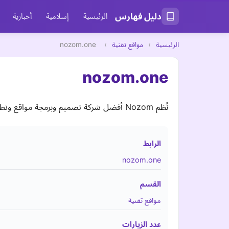
دليل فهارس
الرئيسية
إسلامية
أخبارية
الرئيسية
›
مواقع تقنية
›
nozom.one
nozom.one
نُظم Nozom أفضل شركة تصميم وبرمجة مواقع وتطبيقات في مصر وأتظمة ERP والبرامج المحاسبية والإد
الرابط
nozom.one
القسم
مواقع تقنية
عدد الزيارات