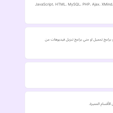
قع عبدالله عيد يقدم دروس ودورات تعليمية في البرمجة ولغاتها عبر قناة عبدالله عيد في اليوتيوب والتي تتضمن دوارت عملية وتطبيقية في JavaScript، HTML، MySQL، PHP، Ajax، XMind،
 برامج تحميل او حتي برامج تنزيل فيديوهات من
الأقسام المميزة.