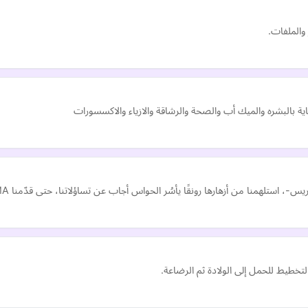
ة بالبشره والميك أب والصحة والرشاقة والازياء والاكسسورات
رونقًا يأسُر الحواس أجاب عن تساؤلاتنا، حتى قدّمنا IMMA،والتي تعني السفر مع الخيال والتفكير بإبداع يت…
تخطيط للحمل إلى الولادة ثم الرضاعة.