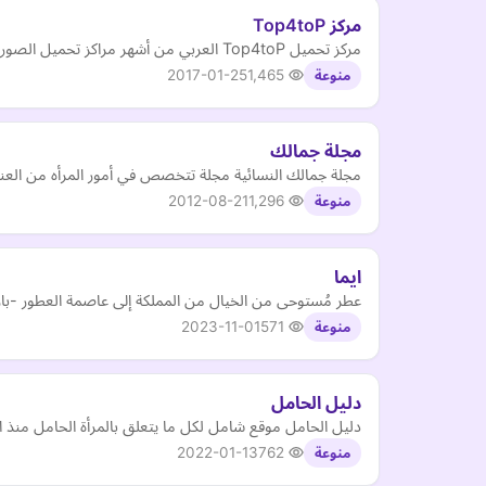
مركز Top4toP
مركز تحميل Top4toP العربي من أشهر مراكز تحميل الصور والملفات.
2017-01-25
1,465
منوعة
مجلة جمالك
مجلة جمالك النسائية مجلة تتخصص في أمور المرأه من العناي
2012-08-21
1,296
منوعة
ايما
عطر مُستوحى من الخيال من المملكة إلى عاصمة العطور -باريس-، استلهمنا من أزهارها 
2023-11-01
571
منوعة
دليل الحامل
دليل الحامل موقع شامل لكل ما يتعلق بالمرأة الحامل منذ ال
2022-01-13
762
منوعة