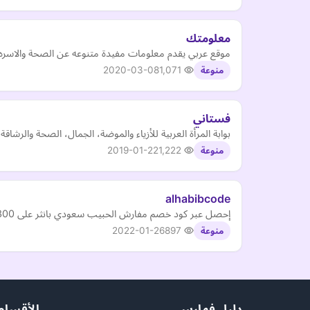
معلومتك
موقع عربي يقدم معلومات مفيدة متنوعه عن الصحة والاسره
2020-03-08
1,071
منوعة
فستاني
بوابة المرأة العربية للأزياء والموضة، الجمال، الصحة والرشاقة
2019-01-22
1,222
منوعة
alhabibcode
إحصل عبر كود خصم مفارش الحبيب سعودي بانثر على 300 ريال خصم و أكثر على كافة المنتجات المقدمة من ماركات معروفة حول العالم.
2022-01-26
897
منوعة
دليل فهارس
الأقسام