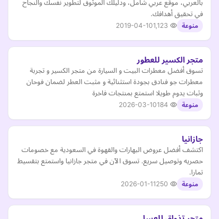
بالعربي، موقع عربي شامل، ودليلك الموثوق لتطوير نفسك والنجاح
في تحقيق أهدافك.
2019-04-10
1,123
منوعة
متجر الكسير للعطور
تسوق أفضل معطرات البيت و السيارة من متجر الكسير و تجربة
معطرات جو فنادق بجودة استثنائية و مثبت العطر لضمان فوحان
وثبات يدوم طويلا استمتع بمنتجات فاخرة
2026-03-10
184
منوعة
جازانيا
اكتشف أفضل عروض البهارات والقهوة في السعودية مع خصومات
حصريه وتوصيل سريع. تسوق الآن في متجر جازانيا واستمتع بتقسيط
تمارا.
2026-01-11
250
منوعة
متجر تذواق للعسل