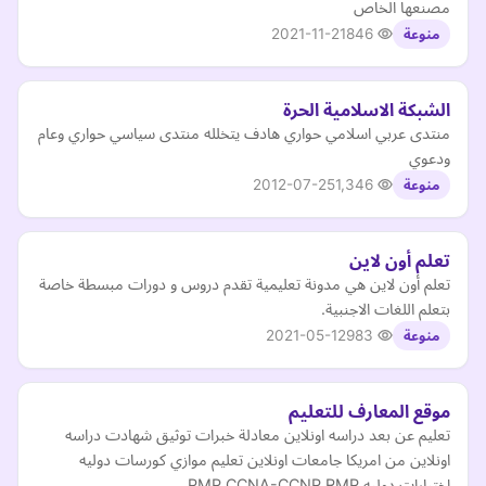
مصنعها الخاص
2021-11-21
846
منوعة
الشبكة الاسلامية الحرة
منتدى عربي اسلامي حواري هادف يتخلله منتدى سياسي حواري وعام
ودعوي
2012-07-25
1,346
منوعة
تعلم أون لاين
تعلم أون لاين هي مدونة تعليمية تقدم دروس و دورات مبسطة خاصة
بتعلم اللغات الاجنبية.
2021-05-12
983
منوعة
موقع المعارف للتعليم
تعليم عن بعد دراسه اونلاين معادلة خبرات توثيق شهادت دراسه
اونلاين من امريكا جامعات اونلاين تعليم موازي كورسات دوليه
اختبارات دوليه PMP CCNA-CCNP RMP