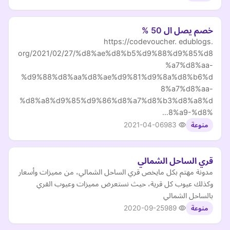
خصم يصل ال 50 %
https://codevoucher. edublogs.
org/2021/02/27/%d8%ae%d8%b5%d9%88%d9%85%d8
%a7%d8%aa-
%d9%88%d8%aa%d8%ae%d9%81%d9%8a%d8%b6%d
8%a7%d8%aa-
%d8%a8%d9%85%d9%86%d8%a7%d8%b3%d8%a8%d
8%a9-%d8%…
2021-04-06
983
منوعة
قري الساحل الشمالي
مدونة مهتم بكل مايخص قري الساحل الشمالي، من مميزات وأسعار
وكذلك عيوب كل قرية، حيث نستعرض مميزات وعيوب القري
بالساحل الشمالي
2020-09-25
989
منوعة