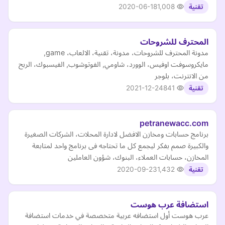
2020-06-18
1,008
تقنية
المحترف للشروحات
مدونة المحترف للشروحات، مدونة، تقنية، الالعاب، game,
مايكروسوفت اوفيس، الوورد، شاومي, الفوتوشوب, الفيسبوك، الربح
من الانترنت، بلوجر
2021-12-24
841
تقنية
petranewacc.com
برنامج حسابات ومخازن الافضل لادارة المحلات، الشركات الصغيرة
والكبيرة صمم بفكر ليجمع كل ما تحتاجه فى برنامج واحد لمتابعة
المخازن، حسابات العملاء، البنوك، شؤون العاملين
2020-09-23
1,432
تقنية
استضافة عرب هوست
عرب هوست أول استضافه عربية متخصصة في خدمات استضافة