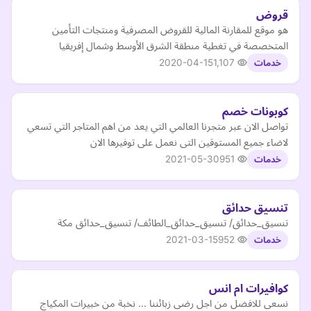
قروض
هو موقع للمقارنة المالية للقروض المصرفية ومنتجات التأمين
المتخصصة في تغطية منطقة الشرق الأوسط وشمال إفريقيا
2020-04-15
1,107
خدمات
كوبونات خصم
تواصل الان عبر متجرنا العالمي التي يعد من اهم المتاجر التي تسعي
لاضاء جميع المستوقين التى نعمل على توفيرها الان
2021-05-30
951
خدمات
تنسيق حدائق
تنسيق_حدائق/ تنسيق_حدائق_الطائف/ تنسيق_حدائق مكة
2021-03-15
952
خدمات
كوافيرات ام انس
نسعى للافضل من اجل رضى زبائننا ... نخبة من خبيرات المكياج