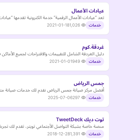
عيادات الأعمال
تعد “عيادات الأعمال الرقمية” خدمة الكترونية تقدمها “عياد
2021-01-18
1,026
خدمات
غردقة.كوم
دليل الغردقة الشامل للتقييمات والاقتراحات لجميع الأماكن ف
2021-01-01
949
خدمات
جمس الرياض
أفضل مركز صيانة جمس الرياض نقدم لك خدمات صيانة متكا
2025-07-06
297
خدمات
توت ديك TweetDeck
منصة خاصة بشبكة التواصل الأجتماعي تويتر، تقدم لك تجربة 
2018-12-28
1,391
خدمات