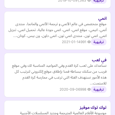
2019-10-09
1,363
ترفيهية
انمي
موقع متخصص في عالم الآنمي و ترجمة الآنمي والمانجا، منتدى
آنمي، انيمي، موقع انمي، انمي، انمي جودة عالية، تحميل انمي، تنزيل
انمي, انمي تون، منتدى انمي تون، انمي داون، ون بيس، كونان،…
2021-01-14
991
ترفيهية
في لعب
نساعدك على لعب كرة القدم ‏وفي المواعيد المناسبة لك ‏وفي موقع
قريب من سكنك ‏ببساطة قمنا بإطلاق موقع إلكتروني لترتيب كل
هذه الأمور نستهدف الفئة التي ترغب في ممارسة كرة القدم
للاستمت…
2020-09-06
998
ترفيهية
توك توك موفيز
موسوعة الأفلام العالمية المترجمة وجديد المسلسلات الأجنبية