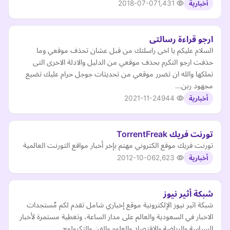
2018-07-07
1,431
أخبارية
ارجو قراءة رسالتى
السلام عليكم يا اخى راسلتك من قبل عشان تحذف موقعي وما
حذفت ارجو التكرم بحذف موقعي من الدليل والادلة الاخرى التى
تملكها والله ان تضرر موقعي من تحديثات جوجل حرام عليك تضيع
مجهود ربن…
2021-11-24
944
أخبارية
تورنت فريك TorrentFreak
تورنت فريك موقع الكتروني مهتم بإخر أخبار مواقع التورنت العالمية
2012-10-06
2,623
أخبارية
شبكة أثير نيوز
شبكة اثير نيوز الإلكترونية موقع إخباري شامل تقدم لكم مٌستجدات
الاخبار في السعودية والعالم على مدار الساعة، وتغطية مستمرة لأخبار
السياسة والرياضة والاقتصاد والعلوم والفن والتكنولوج…