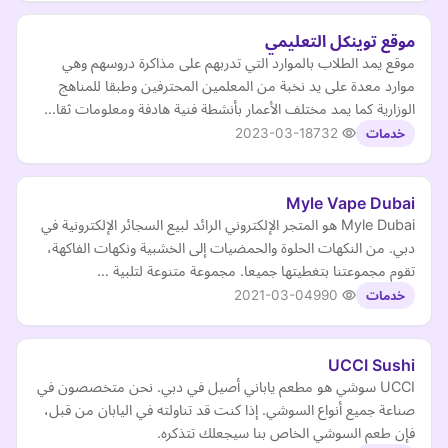
موقع توينكل التعليمي
موقع يمد الطلاب بالموارد التي تدربهم على مذاكرة دروسهم وهي
موارد معدة على يد نخبة من المعلمين المحترفين وطبقا للمناهج
الوزارية كما يمد مختلف الأعمار بأنشطة فنية هادفة ومعلومات ثقا…
2023-03-18
732
خدمات
Myle Vape Dubai
Myle Dubai هو المتجر الإلكتروني الرائد لبيع السجائر الإلكترونية في
دبي. من النكهات الحلوة والحمضيات إلى الخشبية ونكهات الفاكهة،
تقوم مجموعتنا بتغطيتها جميعا. مجموعة متنوعة لتلبية …
2021-03-04
990
خدمات
UCCI Sushi
UCCI سوشي هو مطعم ياباني أصيل في دبي. نحن متخصصون في
صناعة جميع أنواع السوشي. إذا كنت قد تناولته في اليابان من قبل،
فإن طعم السوشي الخاص بنا سيجعلك تتذكره.