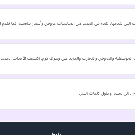
م في العديد من المناسبات عروض وأسعار تنافسية كما نقدم احياناً اشتراك iptv تجريبي وإشتراك iptv 
ت الموسيقية والعروض والتجارب والمزيد على ويبوك كوم. اكتشف الأحداث الجديدة، و
خ ، الى تسلية وحلول كلمات السر.
روابط