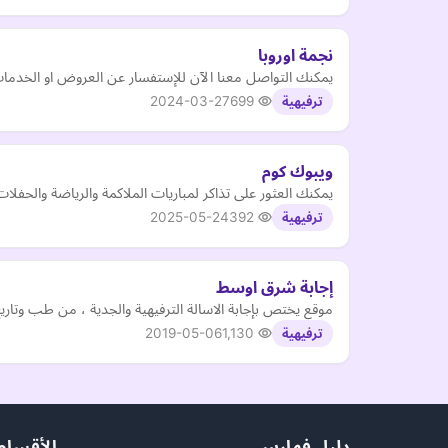
نجمة اوروبا
يمكنك التواصل معنا الآن للإستفسار عن العروض او الخدمات التي نقدمها، نقد
2024-03-27
699
ترفيهية
ويبوك كوم
يمكنك العثور على تذاكر لمباريات الملاكمة والرياضة والحفلا
2025-05-24
392
ترفيهية
إجابة شرق اوسط
موقع يختص بإجابة الاسالة الترفيهية والجدية ، من طب وتاري
2019-05-06
1,130
ترفيهية
دليل فهارس
الأقسام