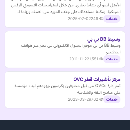
الأمثل لنمو أي نشاط تجاري. من خلال استراتيجيات التسويق الرقمي
المبتكرة، يمكننا مساعدتك على جذب المزيد من العملاء وزيادة ا…
2025-07-02
249
خدمات
وسيط BB بي بي
وسيط BB بي بي موقع التسوق الالكتروني في قطر عبر هواتف
البلاكبيري
2011-11-22
1,551
خدمات
مركز تأشيرات قطر QVC
تتم إدارة QVCs من قبل محترفين يكرسون جهودهم لبناء مؤسسة
على مبادئ الثقة والشفافية
2023-03-29
762
خدمات