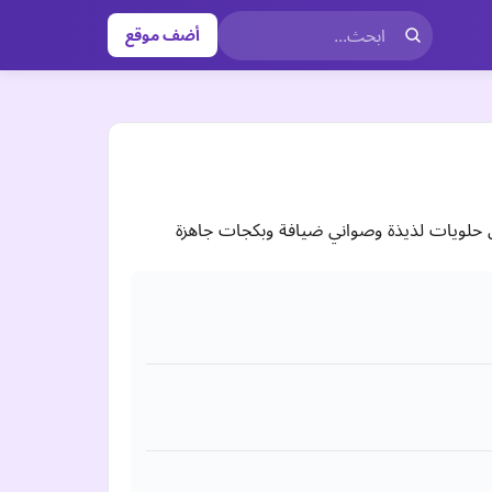
أضف موقع
حلويات لذيذة وصواني ضيافة وبكجات جاهزة