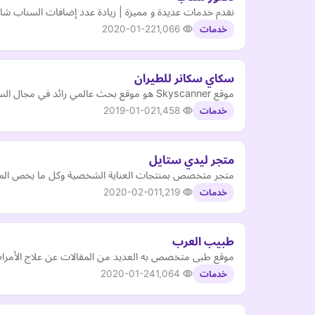
نقدم خدمات عديدة و مميزة | زيادة عدد إضافات السناب شا
2020-01-22
1,066
خدمات
سكاي سكانر للطيران
موقع Skyscanner هو موقع بحث عالمي رائد في مجال السفر ، وهو المكان الذي يستوحى فيه الأشخاص من التخطيط والحجز المباشر من الملايين من خيارات السفر بأفضل الأسعار
2019-01-02
1,458
خدمات
متجر ليدي ستايل
متجر متخصص بمنتجات العناية الشخصية وكل ما يخص المر
2020-02-01
1,219
خدمات
طبيب العرب
موقع طبى متخصص به العديد من المقالات عن علاج الأمراض 
2020-01-24
1,064
خدمات