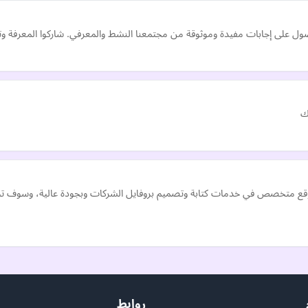
ول على إجابات مفيدة وموثوقة من مجتمعنا النشط والمعرفي. شاركوا المعرفة وتع
ك
(عمل بروفايل الشركات - Company Profile Co) موقع متخصص في خدمات كتابة وتصميم بروفايل الشركات و
روابط