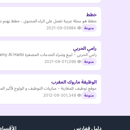
خطط
خطط هو مجلة عربية تعمل علي اثراء المحتوى ، خطط يهتم بالت
2021-09-05
984
منوعة
رامي الحربي
رامي الحربي - لبيع وشراء الخدمات المصغرة Ramy Al Harbi للبيع خدمات باك لينك backlink
2021-08-01
1,096
منوعة
الوظيفة ماروك المغرب
موقع توظيف للمغاربة - مباريات التوظيف و الولوج لأكبر ال
2012-09-30
1,348
منوعة
دليل فهارس
الأقسام