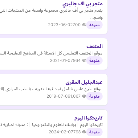
متجر بي اف جاليري
يقدم متجر بي أف جاليري مجموعة واسعة من المنتجات التي 
واسع…
2023-06-02
700
منوعة
المثقف
موقع المثقف التعليمي كل الاسئلة في المناهج التعليمية الس
2021-01-07
964
منوعة
عبدالجليل المقري
موقع طبيّ علمي شامل تجد فيه التعريف بالطب الموازي (الت
2019-07-09
1,067
منوعة
تاريخكوا اليوم
تاريخكوا اليوم | بوابتك للعلوم والتكنولوجيا | : مدونه اخبار
2024-02-07
798
منوعة