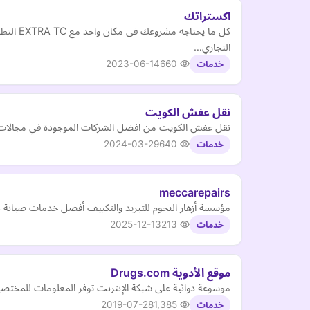
اكستراتك
كل ما ي
التجاري…
2023-06-14
660
خدمات
نقل عفش الكويت
نقل عفش الكويت من افضل الشركات الموجودة في مجالا
2024-03-29
640
خدمات
meccarepairs
مؤسسة أزهار النجوم للتبريد والتكييف أفضل خدمات صيانة 
2025-12-13
213
خدمات
موقع الأدوية Drugs.com
موسوعة دوائية على شبكة الإنترنت توفر المعلومات للمختصين
2019-07-28
1,385
خدمات