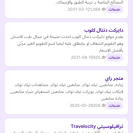
النصائح الخاصة بـ تربية الطيور والإسماك .
2021-03-12
1,064
خدمات
دايركت دنتال كلوب
يقدم موقع دايركت دنتال كلوب احدث صيحة في مجال طب الاسنان
وهو التقويم الشفاف او مايطلق عليه ايضا اسم التقويم الغير مرئي
بأفضل الاسعار
2021-06-15
935
خدمات
متجر راي
زيادة, متابعين, تيك توك, متابعين تيك توك, مشاهدات تيك توك,
لايكات تيك توك, يوزرات تيك توك, متابعين انستقرام, شراء متابعين,
زيادة متابعين
2025-05-26
206
خدمات
ترافيلوسيتي Travelocity
ترافيلوسيتي وكالة سفر وسياحة تساعدك في حجزك للرحلات الجوية