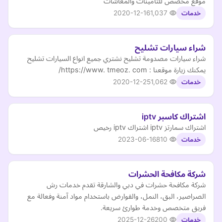
موقع مخصص للتامينات والمعاشات
2020-12-16
1,037
خدمات
شراء سيارات تشليح
شراء سيارات مصدومة تشليح نشتري جميع انواع السيارات تشليح
يمكنك زيارة موقعنا : https://www. tmeoz. com/
2020-12-25
1,062
خدمات
اشتراك كاسبر iptv
اشتراك سمارتز iptv اشتراك iptv رخيص
2023-06-16
810
خدمات
شركة مكافحة الحشرات
شركة مكافحة حشرات في دبي والشارقة تقدم خدمات رش
الصراصير، البق، النمل، والقوارض باستخدام مواد آمنة وفعالة مع
فريق متخصص وخدمة طوارئ سريعة.
2025-12-26
200
خدمات