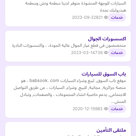
السيارات للوجهة المنشودة متوفر لدينا سطحة ونش وسطحة
هيدروليك بجدة
2023-09-22
821
خدمات
اكسسورات الجوال
متخصصون في قطع غيار الجوال عالية الجودة، ، واكسسورات النادرة
2023-03-14
736
خدمات
باب السوق للسيارات
موقع باب السوق, لبيع وشراء السيارات babsook. com ، هو
منصة جزائرية, مجانية, للبيع, وشراء, السيارات ، عن طريق التواصل
الاجتماعي, يدعم خاصية انشاء المجموعات ، والصفحات, وتبادل
المنش…
2020-12-15
983
خدمات
ملتقى التأمين