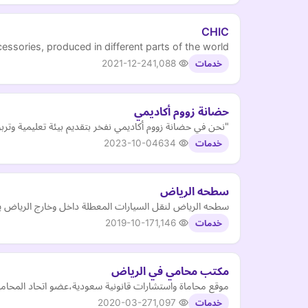
CHIC
ssories, produced in different parts of the world.
2021-12-24
1,088
خدمات
حضانة زووم أكاديمي
"نحن في حضانة زووم أكاديمي نفخر بتقديم بيئة تعليمية وتربوية مميزة لأطفالكم. تأسست حضانتنا عام 2017 برؤية و
2023-10-04
634
خدمات
سطحه الرياض
سطحه الرياض لنقل السيارات المعطلة داخل وخارج الرياض يتوفر سط
2019-10-17
1,146
خدمات
مكتب محامي في الرياض
موقع محاماة واستشارات قانونية سعودية،عضو اتحاد المحامي
2020-03-27
1,097
خدمات