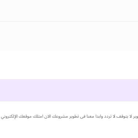
حتاجه مشروعك فى مكان واحد مع EXTRA TC التطوير لا يتوقف لا تردد وابدا معنا فى تطوير مشروعك الان امتلك