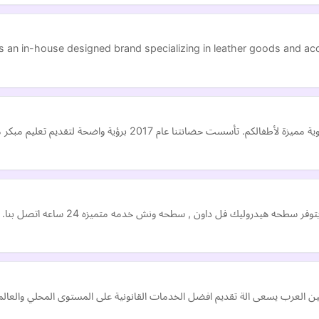
s an in-house designed brand specializing in leather goods and acce
اضحة لتقديم تعليم مبكر ممتاز يهدف إلى بناء جيل متميز يمتلك المعرفة والمها…
حه هيدروليك فل داون , سطحه ونش خدمه متميزه 24 ساعه اتصل بنا.
ن العرب يسعى الة تقديم افضل الخدمات القانونية على المستوى المحلي والعال